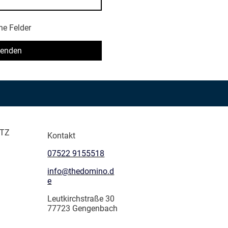
he Felder
enden
TZ
Kontakt
07522 9155518
info@thedomino.d
e
Leutkirchstraße 30
77723 Gengenbach